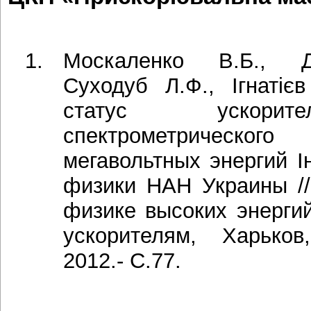
Москаленко В.Б., Д
Суходуб Л.Ф., Ігнатіє
статус ускорит
спектрометричес
мегавольтных энергий І
физики НАН Украины /
физике высоких энерги
ускорителям, Харьков,
2012.- C.77.