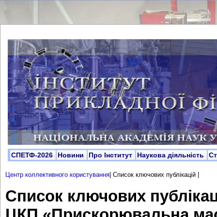
СПЕТФ-2026
Новини
Про Інститут
Наукова діяльність
С
Центр коллективного користування
|
Список ключових публікацій |
Список ключових публікац
ЦКП «Прискорювальна мас