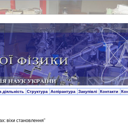
а діяльність
Структура
Аспірантура
Закупівлі
Контакти
Ко
ах: віхи становлення"