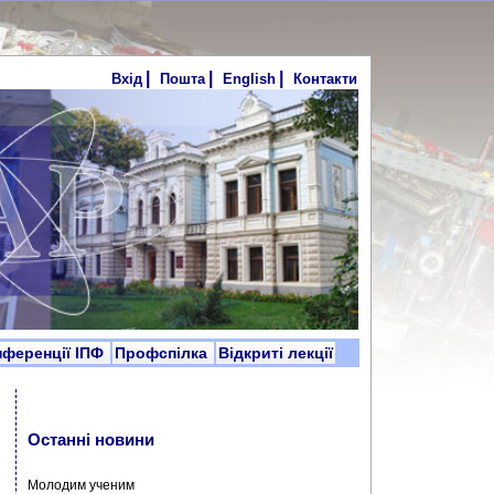
|
|
|
Вхід
Пошта
English
Контакти
нференції ІПФ
Профспілка
Відкриті лекції
Останні новини
Молодим ученим