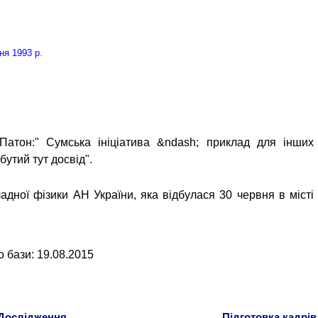
я 1993 р.
Патон:" Сумська ініціатива &ndash; приклад для інших
утий тут досвід".
кладної фізики АН України, яка відбулася 30 червня в місті
о бази: 19.08.2015
Дослідження
Підготовка кадрів