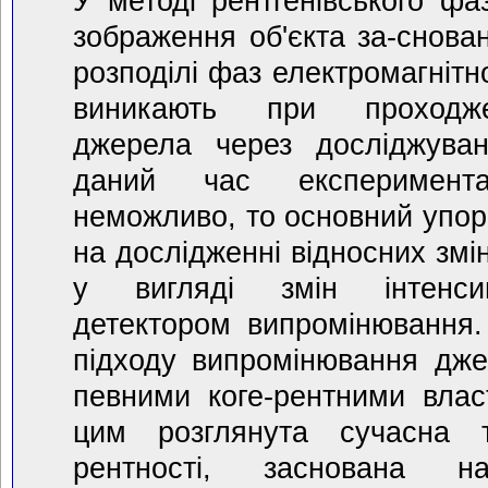
У методі рентгенівського фа
зображення об'єкта за-снован
розподілі фаз електромагнітн
виникають при проходже
джерела через досліджуван
даний час експеримент
неможливо, то основний упор
на дослідженні відносних змі
у вигляді змін інтенсив
детектором випромінювання. 
підходу випромінювання дже
певними коге-рентними влас
цим розглянута сучасна т
рентності, заснована н