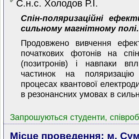
С.н.с. Холодов Р.І.
Спін-поляризаційні ефек
сильному магнітному полі
Продовжено вивчення ефект
початкових фотонів на спін
(позитронів) і навпаки впл
частинок на поляризацію
процесах квантової електроди
в резонансних умовах в сильн
Запрошуються студенти, співробі
Місце проведення: м. Сум