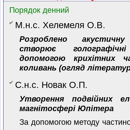
Порядок денний
М.н.с. Хелемеля О.В.
Розроблено акустичн
створює голографічн
допомогою крихітних ч
коливань (огляд літератур
С.н.с. Новак О.П.
Утворення подвійних е
магнітосфері Юпітера
За допомогою методу частино