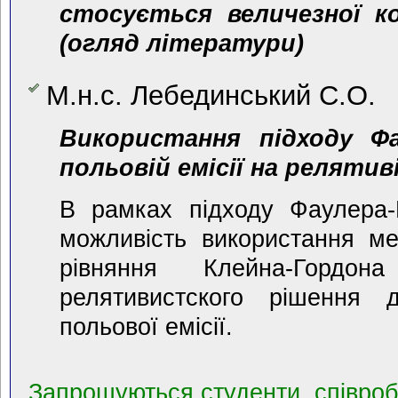
стосується величезної ко
(огляд літератури)
М.н.с. Лебединський С.О.
Використання підходу Ф
польовій емісії на реляти
В рамках підходу Фаулера-
можливість використання м
рівняння Клейна-Гордо
релятивистского рішення 
польової емісії.
Запрошуються студенти, співробі