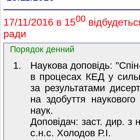
00
17/11/2016 в 15
відбудетьс
ради
Порядок денний
Наукова доповідь: "Спін
в процесах КЕД у сильн
за результатами дисерт
на здобуття наукового 
наук.
Доповідач: заст. дир. з н
с.н.с. Холодов Р.І.