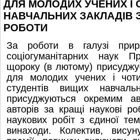
ДЛЯ МОЛОДИХ УЧЕНИХ І 
НАВЧАЛЬНИХ ЗАКЛАДІВ З
РОБОТИ
За роботи в галузі приро
соціогуманітарних наук П
щороку (в лютому) присуджу
для молодих учених і чот
студентів вищих навчальн
присуджуються окремим ав
авторів за кращі наукові ро
наукових робіт з єдиної тем
винаходи. Колектив, вису