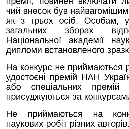
премії, повинен включати л
чий внесок був найвагомішим,
як з трьох осіб. Особам, 
загальних зборах відпо
Національної академії нау
дипломи встановленого зразк
На конкурс не приймаються р
удостоєні премій НАН Україн
або спеціальних премій 
присуджуються за конкурсам
Не приймаються на конк
наукових робіт різних авторів