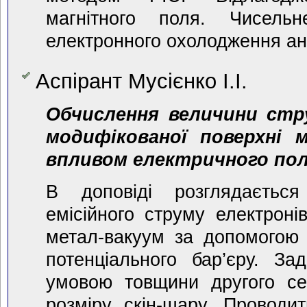
магнітного поля. Чисель
електронного охолодження ан
Аспірант Мусієнко І.І.
Обчислення величини стру
модифікованої поверхні 
впливом електричного пол
В доповіді розглядається
емісійного струму електрон
метал-вакуум за допомогою 
потенціального бар’єру. З
умовою товщини другого с
розміру скін-шару. Проводи