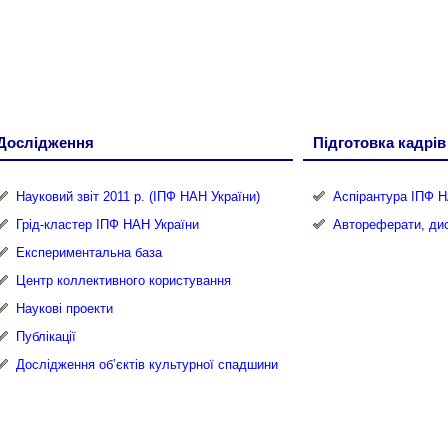
Дослідження
Підготовка кадрів
Науковий звіт 2011 р. (ІПФ НАН України)
Аспірантура ІПФ Н
Грід-кластер ІПФ НАН України
Автореферати, дис
Експериментальна база
Центр коллективного користування
Наукові проекти
Публікації
Дослідження об’єктів культурної спадшини