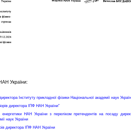
НАН України:
иректора Інституту прикладної фізики Національної академії наук Украї
борів директора ІПФ НАН України"
а енергетики НАН України з перелiком претендентiв на посаду дирек
мії наук України
рів директора ІПФ НАН України