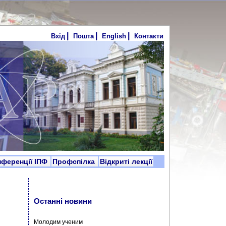
|
|
|
Вхід
Пошта
English
Контакти
нференції ІПФ
Профспілка
Відкриті лекції
Останні новини
Молодим ученим