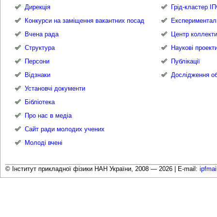
Дирекція
Грід-кластер І
Конкурси на заміщення вакантних посад
Експериментал
Вчена рада
Центр коллекти
Структура
Наукові проект
Персони
Публікації
Відзнаки
Дослідження об
Установчі документи
Бібліотека
Про нас в медіа
Сайт ради молодих учених
Молоді вчені
© Інститут прикладної фізики НАН України, 2008 — 2026 |
E-mail:
ipfma