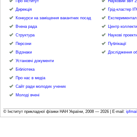
Про інститут
Науковий звіт 2
Дирекція
Грід-кластер І
Конкурси на заміщення вакантних посад
Експериментал
Вчена рада
Центр коллекти
Структура
Наукові проект
Персони
Публікації
Відзнаки
Дослідження об
Установчі документи
Бібліотека
Про нас в медіа
Сайт ради молодих учених
Молоді вчені
© Інститут прикладної фізики НАН України, 2008 — 2026 |
E-mail:
ipfma