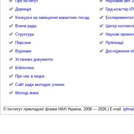
Про інститут
Науковий звіт 2
Дирекція
Грід-кластер І
Конкурси на заміщення вакантних посад
Експериментал
Вчена рада
Центр коллекти
Структура
Наукові проект
Персони
Публікації
Відзнаки
Дослідження об
Установчі документи
Бібліотека
Про нас в медіа
Сайт ради молодих учених
Молоді вчені
© Інститут прикладної фізики НАН України, 2008 — 2026 |
E-mail:
ipfma