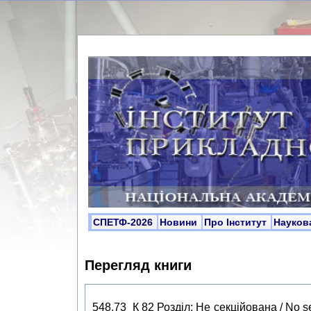
СПЕТФ-2026
Новини
Про Інститут
Науков
Перегляд книги
548.73 К 82 Розділ: Не секційована / No s