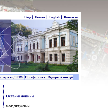
|
|
|
Вхід
Пошта
English
Контакти
нференції ІПФ
Профспілка
Відкриті лекції
Останні новини
Молодим ученим