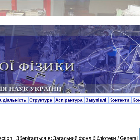
а діяльність
Структура
Аспірантура
Закупівлі
Контакти
Ко
ection Зберігається в: Загальний фонд бібліотеки / General