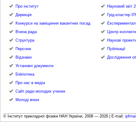
Про інститут
Науковий звіт 2
Дирекція
Грід-кластер І
Конкурси на заміщення вакантних посад
Експериментал
Вчена рада
Центр коллекти
Структура
Наукові проект
Персони
Публікації
Відзнаки
Дослідження об
Установчі документи
Бібліотека
Про нас в медіа
Сайт ради молодих учених
Молоді вчені
© Інститут прикладної фізики НАН України, 2008 — 2026 |
E-mail:
ipfma