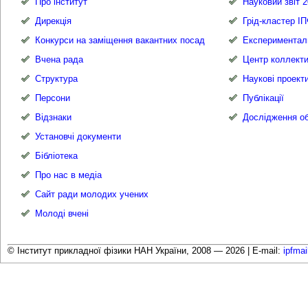
Про інститут
Науковий звіт 2
Дирекція
Грід-кластер І
Конкурси на заміщення вакантних посад
Експериментал
Вчена рада
Центр коллекти
Структура
Наукові проект
Персони
Публікації
Відзнаки
Дослідження об
Установчі документи
Бібліотека
Про нас в медіа
Сайт ради молодих учених
Молоді вчені
© Інститут прикладної фізики НАН України, 2008 — 2026 |
E-mail:
ipfma