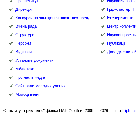
Про інститут
Науковий звіт 2
Дирекція
Грід-кластер І
Конкурси на заміщення вакантних посад
Експериментал
Вчена рада
Центр коллекти
Структура
Наукові проект
Персони
Публікації
Відзнаки
Дослідження об
Установчі документи
Бібліотека
Про нас в медіа
Сайт ради молодих учених
Молоді вчені
© Інститут прикладної фізики НАН України, 2008 — 2026 |
E-mail:
ipfma