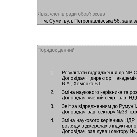
Явка членів ради обов'язкова
м. Суми, вул. Петропавлівська 58, зала з
Порядок денний
Результати відрядження до NPIC,
Доповідач: директор, академі
В.А., Хоменко В.Г.
Зміна наукового керівника та ро
Доповідач: учений секр., зав. НД
Звіт за відрядженням до Румунії.
Доповідач: зав. сектору №33, к.ф
Зміна наукового керівника НДР 
розряду в джерелах з індуктивно
Доповідач: завідувач сектору № 3