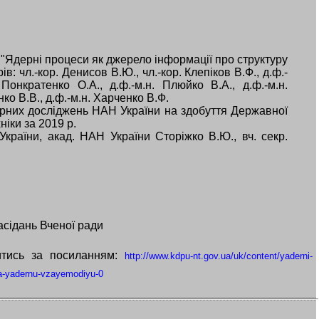
"Ядерні процеси як джерело інформації про структуру
в: чл.-кор. Денисов В.Ю., чл.-кор. Клепіков В.Ф., д.ф.-
Понкратенко О.А., д.ф.-м.н. Плюйко В.А., д.ф.-м.н.
ко В.В., д.ф.-м.н. Харченко В.Ф.
ерних дослiджень НАН України на здобуття Державної
хніки за 2019 р.
країни, акад. НАН України Сторіжко В.Ю., вч. секр.
асідань Вченої ради
итись за посиланням:
http://www.kdpu-nt.gov.ua/uk/content/yaderni-
-ta-yadernu-vzayemodiyu-0