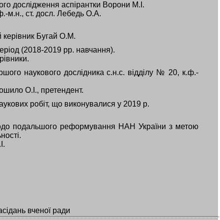
го дослідження аспірантки Ворони М.І.
.-м.н., ст. досл. Лебедь О.А.
й керівник Бугай О.М.
період (2018-2019 рр. навчання).
рівники.
ого наукового дослідника с.н.с. відділу № 20, к.ф.-
ошило О.І., претендент.
укових робіт, що виконувалися у 2019 р.
одо подальшого реформування НАН України з метою
ності.
І.
асідань вченої ради