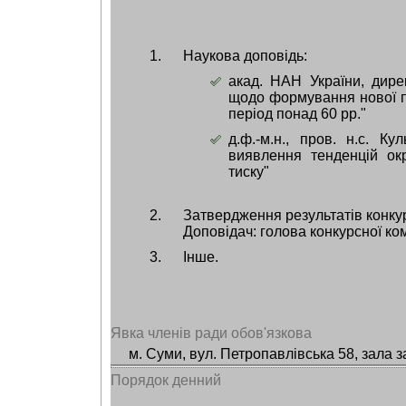
Наукова доповідь:
акад. НАН України, дире
щодо формування нової п
період понад 60 рр."
д.ф.-м.н., пров. н.с. К
виявлення тенденцій ок
тиску"
Затвердження результатів конку
Доповідач: голова конкурсної комі
Інше.
Явка членів ради обов'язкова
м. Суми, вул. Петропавлівська 58, зала з
Порядок денний