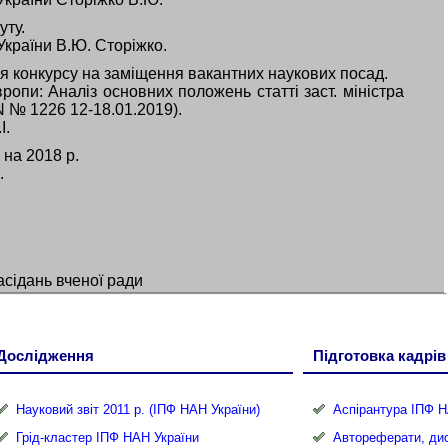
уту.
України В.Ю. Сторіжко.
 конкурсу на заміщення вакантних наукових посад.
опи: Аналіз основних положень статті заст. міністра
 № 1226 12-18.01.2019).
І.
на 2018 р.
.
асідань вченої ради
Дослідження
Підготовка кадрів
Науковий звіт 2011 р. (ІПФ НАН України)
Аспірантура ІПФ Н
Грід-кластер ІПФ НАН України
Автореферати, дис