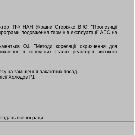
ктор ІПФ НАН України Сторіжко В.Ю. "Пропозиції
рограми подовження термінів експлуатації АЕС на
ульментьєв О.І. "Методи кореляції окрихчення для
рихчення в корпусних сталях реакторів високого
рсу на заміщення вакантних посад.
сії Холодов Р.І.
асідань вченої ради