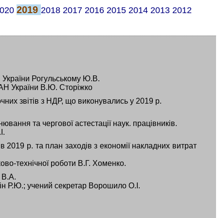
2019
020
2018
2017
2016
2015
2014
2013
2012
 України Рогульському Ю.В.
АН України В.Ю. Сторіжко
них звітів з НДР, що виконувались у 2019 р.
нювання та чергової астестації наук. працівників.
І.
 2019 р. та план заходів з економії накладних витрат
ково-технічної роботи В.Г. Хоменко.
 В.А.
кін Р.Ю.; учений секретар Ворошило О.І.