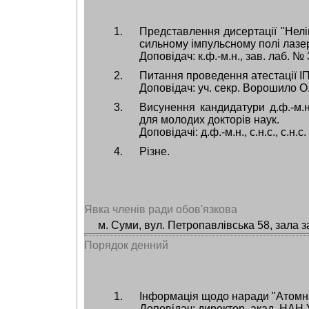
Представлення дисертації "Нелі
сильному імпульсному полі лазера
Доповідач: к.ф.-м.н., зав. лаб. №
Питання проведення атестації І
Доповідач: уч. секр. Ворошило О.
Висунення кандидатури д.ф.-м.н
для молодих докторів наук.
Доповідачі: д.ф.-м.н., с.н.с., с.н
Різне.
Явка членів ради обов'язкова
м. Суми, вул. Петропавлівська 58, зала з
Порядок денний
Інформація щодо наради "Атомна
Доповідач: директор, акад. НАН 