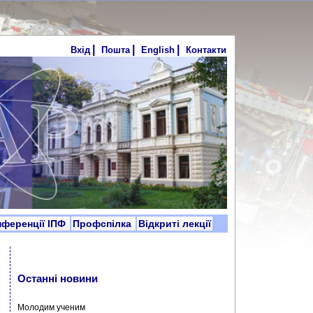
|
|
|
Вхід
Пошта
English
Контакти
нференції ІПФ
Профспілка
Відкриті лекції
Останні новини
Молодим ученим