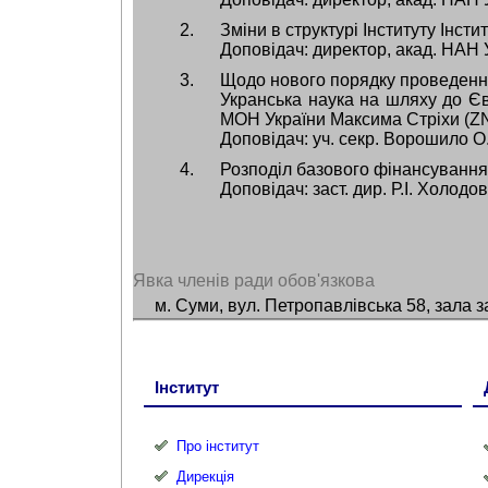
Зміни в структурі Інституту Інстит
Доповідач: директор, акад. НАН 
Щодо нового порядку проведення
Укранська наука на шляху до Євр
МОН України Максима Стріхи (ZN
Доповідач: уч. секр. Ворошило О.
Розподіл базового фінансування 
Доповідач: заст. дир. Р.І. Холодов
Явка членів ради обов'язкова
м. Суми, вул. Петропавлівська 58, зала з
Інститут
Про інститут
Дирекція