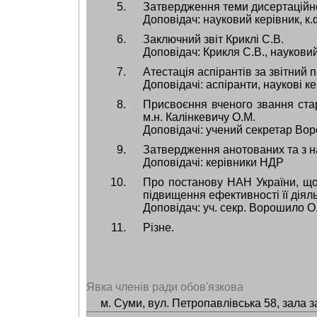
Затвердження теми дисертаційно
Доповідач: науковий керівник, к.ф
Заключний звіт Криклі С.В.
Доповідач: Крикля С.В., наукови
Атестація аспірантів за звітний 
Доповідачі: аспіранти, наукові ке
Присвоєння вченого звання старш
м.н. Калінкевичу О.М.
Доповідачі: учений секретар Вор
Затвердження анотованих та з на
Доповідачі: керівники НДР
Про постанову НАН України, щ
підвищення ефективності її діяль
Доповідач: уч. секр. Ворошило О.
Різне.
Явка членів ради обов'язкова
м. Суми, вул. Петропавлівська 58, зала з