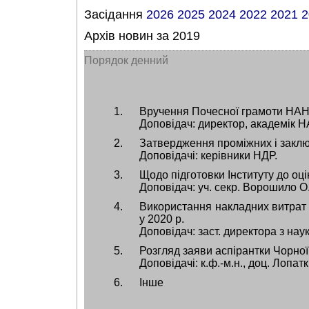
Засідання
2026
2025
2024
2022
2021
2
Архів новин за 2019
Порядок денний
Вручення Почесної грамоти НАН
Доповідач: директор, академік Н
Затвердження проміжних і заключ
Доповідачі: керівники НДР.
Щодо підготовки Інституту до оці
Доповідач: уч. секр. Ворошило О.
Використання накладних витрат в
у 2020 р.
Доповідач: заст. директора з нау
Розгляд заяви аспірантки Чорної
Доповідачі: к.ф.-м.н., доц. Лопат
Інше