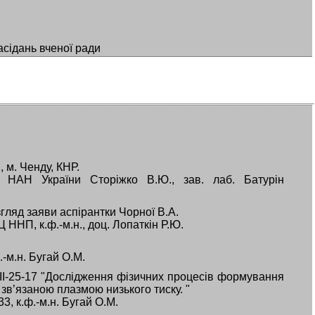
асідань вченої ради
 м. Ченду, КНР.
к НАН України Сторіжко В.Ю., зав. лаб. Батурін
згляд заяви аспірантки Чорної В.А.
Ц ННП, к.ф.-м.н., доц. Лопаткін Р.Ю.
.-м.н. Бугай О.М.
ІІ-25-17 "Дослідження фізичних процесів формування
 зв’язаною плазмою низького тиску. "
3, к.ф.-м.н. Бугай О.М.