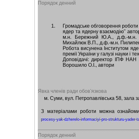
Порядок денний
Громадське обговорення роботи 
ядер та ядерну взаємодію" авторі
м.н. Бережний Ю.А., д.ф.-м.н. 
Михайлюк В.П., д.ф.-м.н. Пилипен
Робота висунена Інститутом яд
премії України у галузі науки і те
Доповідачі: директор ІПФ НАН У
Ворошило О.І., автори
Явка членів ради обов'язкова
м. Суми, вул. Петропавлівська 58, зала з
З матеріалами роботи можна ознайом
procesy-yak-dzherelo-informaciyi-pro-strukturu-yader
Порядок денний