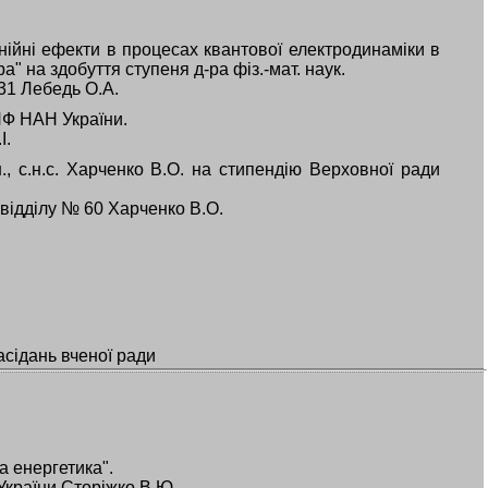
нійні ефекти в процесах квантової електродинаміки в
" на здобуття ступеня д-ра фіз.-мат. наук.
 31 Лебедь О.А.
ПФ НАН України.
І.
., с.н.с. Харченко В.О. на стипендію Верховної ради
.с. відділу № 60 Харченко В.О.
асідань вченої ради
 енергетика".
України Сторіжко В.Ю.