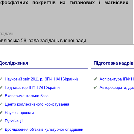
-фосфатних покриттів на титанових і магнієвих
ладачі
влівська 58, зала засідань вченої ради
Дослідження
Підготовка кадрів
Науковий звіт 2011 р. (ІПФ НАН України)
Аспірантура ІПФ Н
Грід-кластер ІПФ НАН України
Автореферати, дис
Експериментальна база
Центр коллективного користування
Наукові проекти
Публікації
Дослідження об’єктів культурної спадшини