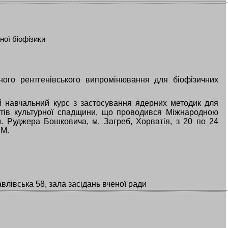
ної біофізики
ого рентгенівського випромінювання для біофізичних
й навчальний курс з застосування ядерних методик для
ктів культурної спадщини, що проводився Міжнародною
ім. Руджера Бошковича, м. Загреб, Хорватія, з 20 по 24
.М.
влівська 58, зала засідань вченої ради