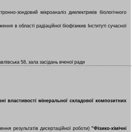
ктронно-зондовий мікроаналіз диелектриків біологічного
ення в області радіаційної біофізикив Інституті сучасної
влівська 58, зала засідань вченої ради
рні властивості мінеральної складової композитних
лення результатів дисертаційної роботи)
"
Фізико-хімічні