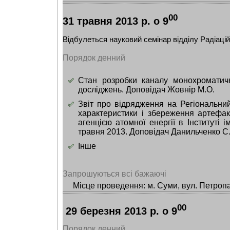
00
31 травня 2013 р. о 9
Відбулеться науковий семінар відділу Радіацій
Порядок денний
Стан розробки каналу монохроматичн
досліджень. Доповідач Жовнір М.О.
Звіт про відрядження на Регіональни
характеристики і збереження артефа
агенцією атомної енергії в Інституті 
травня 2013. Доповідач Данильченко С
Інше
Запрошуються всі бажаючі
Місце проведення: м. Суми, вул. Петропа
00
29 березня 2013 р. о 9
Порядок денний