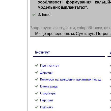
особливості формування кальцій
модельних імплантатах".
3. Інше
Запрошуються студенти, співробітники, вик
Місце проведення: м. Суми, вул. Петропа
Інститут
Про інститут
Дирекція
Конкурси на заміщення вакантних посад
Вчена рада
Структура
Персони
Відзнаки