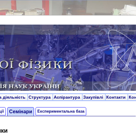
а діяльність
Структура
Аспірантура
Закупівлі
Контакти
Ко
ії
Cемінари
Експериментальна база
ики