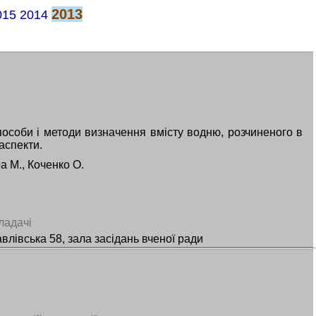
2013
015
2014
пособи і методи визначення вмісту водню, розчиненого в
аспекти.
а М., Коченко О.
ладачі
влівська 58, зала засідань вченої ради