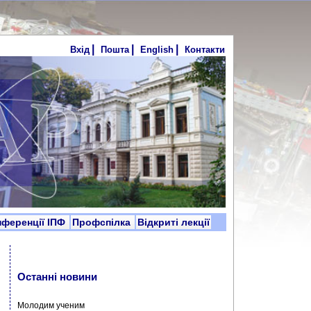
|
|
|
Вхід
Пошта
English
Контакти
нференції ІПФ
Профспілка
Відкриті лекції
Останні новини
Молодим ученим