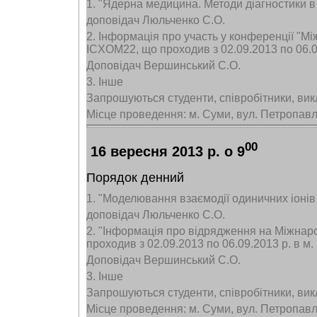
1. "Ядерна медицина. Методи діагностики в
доповідач Люльченко С.О.
2. Інформація про участь у конференції "Мі
ICXOM22, що проходив з 02.09.2013 по 06.09
Доповідач Вершинський С.О.
3. Інше
Запрошуються студенти, співробітники, вик
Місце проведення: м. Суми, вул. Петропавлі
00
16 вересня 2013 р. о 9
Порядок денний
1. "Моделювання взаємодії одиничних іоні
доповідач Люльченко С.О.
2. "Інформація про відрядження на Міжнарод
проходив з 02.09.2013 по 06.09.2013 р. в м.
Доповідач Вершинський С.О.
3. Інше
Запрошуються студенти, співробітники, вик
Місце проведення: м. Суми, вул. Петропавлі