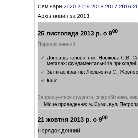
Cемінари
2020
2019
2018
2017
2016
2
Архів новин за 2013
00
25 листопада 2013 р. о 9
Порядок денний
Доповідь головн. інж. Новікова С.В. С
металах: фундаментальні та прикладні 
Звіти аспірантів: Люльченка С., Жовнер
Інше
Запрошуються студенти, співробітники, вик
Місце проведення: м. Суми, вул. Петропа
00
21 жовтня 2013 р. о 9
Порядок денний