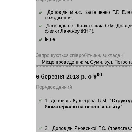
Доповідь м.н.с. Калініченко Т.Г. Еле
походження.
Доповідь н.с. Калінкевича О.М. Дослідж
фізики Ланчжоу (КНР).
Інше
Запрошуються співробітники, викладачі
Місце проведення: м. Суми, вул. Петропа
00
6 березня 2013 р. о 9
Порядок денний
1.
Доповідь Кузнецова В.М.
"Структу
біоматеріалів на основі апатиту"
2.
Доповідь Яновської Г.О. (представ