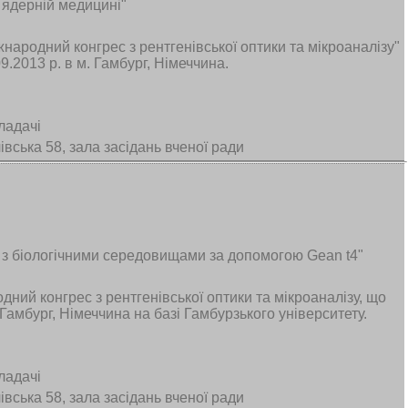
 ядерній медицині"
жнародний конгрес з рентгенівської оптики та мікроаналізу"
.2013 р. в м. Гамбург, Німеччина.
ладачі
вська 58, зала засідань вченої ради
в з біологічними середовищами за допомогою Gean t4"
ний конгрес з рентгенівської оптики та мікроаналізу, що
 Гамбург, Німеччина на базі Гамбурзького університету.
ладачі
вська 58, зала засідань вченої ради