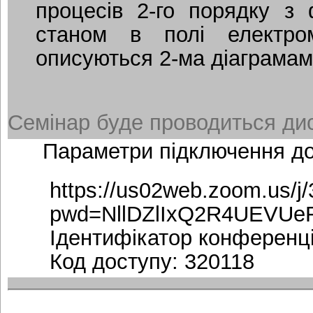
процесів 2-го порядку з
станом в полі електром
описуються 2-ма діаграм
Семінар буде проводиться дис
Параметри підключення д
https://us02web.zoom.us/j
pwd=NllDZlIxQ2R4UEVUe
Ідентифікатор конференці
Код доступу: 320118