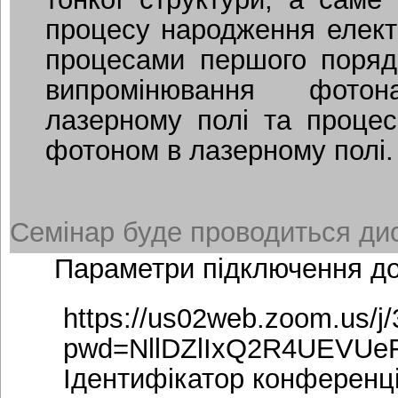
процесу народження елект
процесами першого поряд
випромінювання фото
лазерному полі та проце
фотоном в лазерному полі
Семінар буде проводиться дис
Параметри підключення д
https://us02web.zoom.us/j
pwd=NllDZlIxQ2R4UEVUe
Ідентифікатор конференці