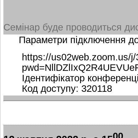
Семінар буде проводиться дис
Параметри підключення д
https://us02web.zoom.us/j
pwd=NllDZlIxQ2R4UEVUe
Ідентифікатор конференці
Код доступу: 320118
00