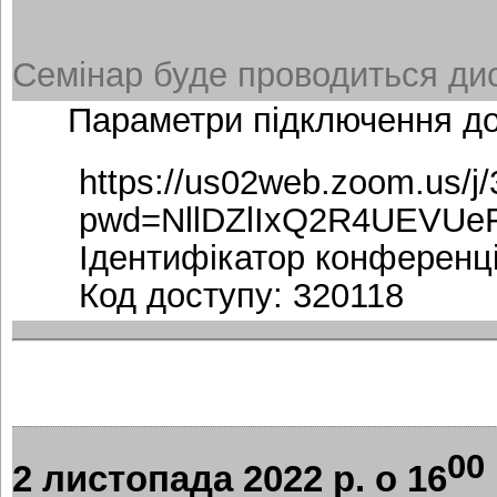
Семінар буде проводиться дис
Параметри підключення д
https://us02web.zoom.us/j
pwd=NllDZlIxQ2R4UEVUe
Ідентифікатор конференці
Код доступу: 320118
00
2 листопада 2022 р. о 16