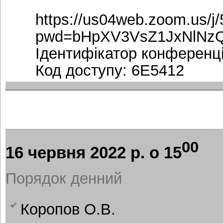
https://us04web.zoom.us/j
pwd=bHpXV3VsZ1JxNlN
Ідентифікатор конференці
Код доступу: 6E5412
00
16 червня 2022 р. о 15
Порядок денний
Коропов О.В.