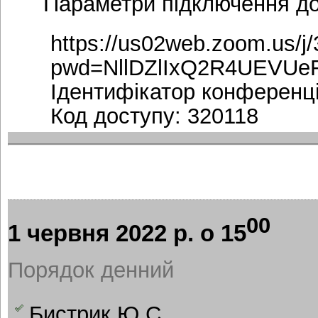
Параметри підключення д
https://us02web.zoom.us/j
pwd=NllDZlIxQ2R4UEVUe
Ідентифікатор конференці
Код доступу: 320118
00
1 червня 2022 р. о 15
Порядок денний
Бистрик Ю.С.