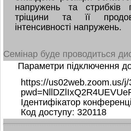
напружень та стрибків 
тріщини та її продовж
інтенсивності напружень.
Семінар буде проводиться дис
Параметри підключення д
https://us02web.zoom.us/j
pwd=NllDZlIxQ2R4UEVUe
Ідентифікатор конференці
Код доступу: 320118