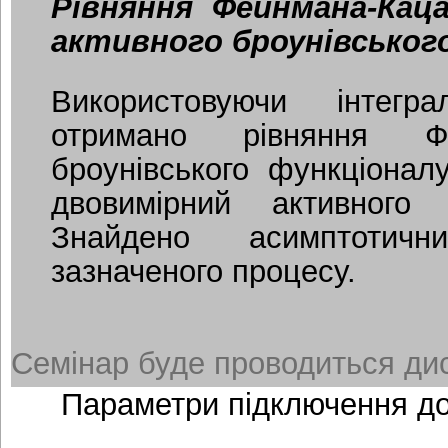
Рівняння Фейнмана-Кац
активного броунівського
Використовуючи інтегр
отримано рівняння Ф
броунівського функціонал
двовимірний активного 
Знайдено асимптотич
зазначеного процесу.
Семінар буде проводиться дис
Параметри підключення д