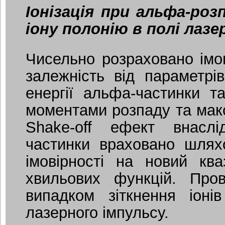
Іонізація при альфа-роз
іону полонію в полі лазе
Чисельно розраховано імов
залежність від параметрів
енергії альфа-частинки т
моментами розпаду та макс
Shake-off ефект внасл
частинки враховано шляхо
імовірності на новий ква
хвильових функцій. Про
випадком зіткнення іон
лазерного імпульсу.