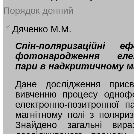
Порядок денний
Дяченко М.М.
Спін-поляризаційні 
фотонародження елек
пари в надкритичному м
Дане дослідження присв
вивченню процесу одноф
електронно-позитронної п
магнітному полі з поляри
Знайдено загальні вира