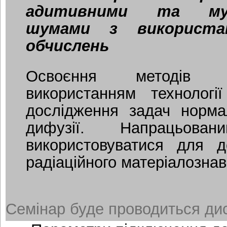
адитивними та мул
шумами з використан
обчислень
Освоєння методів 
використанням технолог
дослідження задач норма
дифузії. Напрацьова
використовуватися для 
радіаційного матеріалознав
Семінар буде проводиться дис