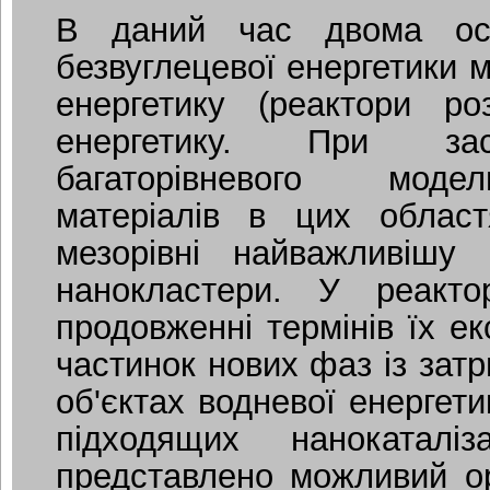
В даний час двома осн
безвуглецевої енергетики 
енергетику (реактори ро
енергетику. При зас
багаторівневого моде
матеріалів в цих облас
мезорівні найважливішу
нанокластери. У реакт
продовженні термінів їх ек
частинок нових фаз із затр
об'єктах водневої енергет
підходящих нанокаталіз
представлено можливий ор