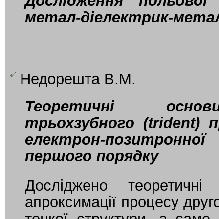
Дослідження польової
метал-діелектрик-мета
Недорешта В.М.
Теоретичні основ
трьохзубного (trident)
електрон-позитронно
першого порядку
Досліджено теоретичні
апроксимації процесу друг
тонкої структури, а саме т