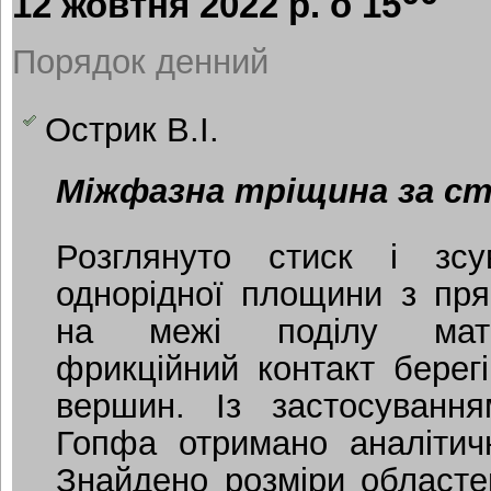
12 жовтня 2022 р. о 15
Порядок денний
Острик В.І.
Міжфазна тріщина за ст
Розглянуто стиск і зсу
однорідної площини з пря
на межі поділу матер
фрикційний контакт берегі
вершин. Із застосуванн
Гопфа отримано аналітичн
Знайдено розміри областей