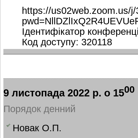
https://us02web.zoom.us/j
pwd=NllDZlIxQ2R4UEVUe
Ідентифікатор конференці
Код доступу: 320118
00
9 листопада 2022 р. о 15
Порядок денний
Новак О.П.