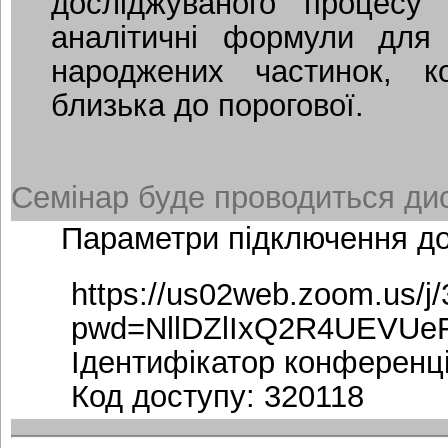
досліджуваного процесу
аналітичні формули для 
народжених частинок, к
близька до порогової.
Семінар буде проводиться дис
Параметри підключення д
https://us02web.zoom.us/j
pwd=NllDZlIxQ2R4UEVUe
Ідентифікатор конференці
Код доступу: 320118