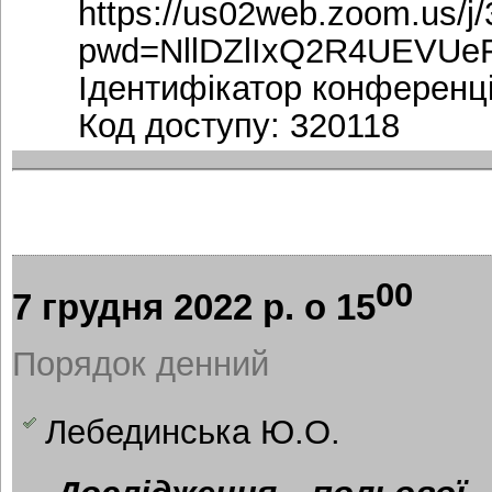
https://us02web.zoom.us/j
pwd=NllDZlIxQ2R4UEVUe
Ідентифікатор конференці
Код доступу: 320118
00
7 грудня 2022 р. о 15
Порядок денний
Лебединська Ю.О.