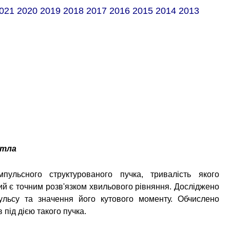
021
2020
2019
2018
2017
2016
2015
2014
2013
ітла
мпульсного структурованого пучка, тривалість якого
який є точним розв'язком хвильового рівняння. Досліджено
пульсу та значення його кутового моменту. Обчислено
під дією такого пучка.