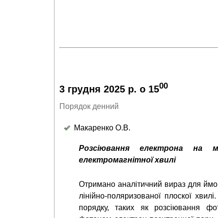
00
3 грудня 2025 р. о 15
Порядок денний
Макаренко О.В.
Розсіювання електрона на м
електромагнітної хвилі
Отримано аналітичний вираз для ймов
лінійно-поляризованої плоскої хвилі
порядку, таких як розсіювання фо