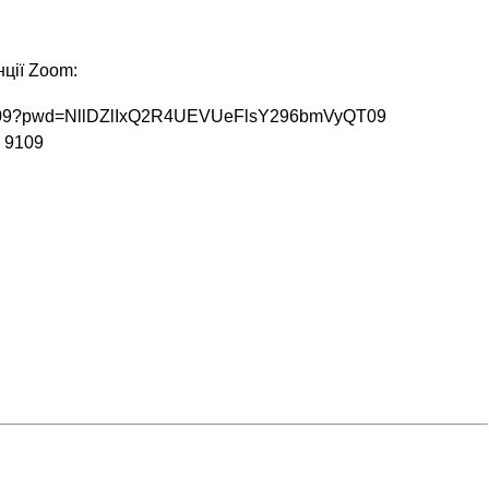
ції Zoom:
59109?pwd=NllDZlIxQ2R4UEVUeFlsY296bmVyQT09
5 9109