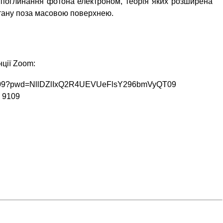
 поглинання фотона електроном, теорія яких розширена
тану поза масовою поверхнею.
ції Zoom:
59109?pwd=NllDZlIxQ2R4UEVUeFlsY296bmVyQT09
5 9109