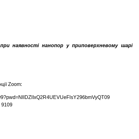
ї при наявності нанопор у приповерхневому шарі
ції Zoom:
59109?pwd=NllDZlIxQ2R4UEVUeFlsY296bmVyQT09
5 9109