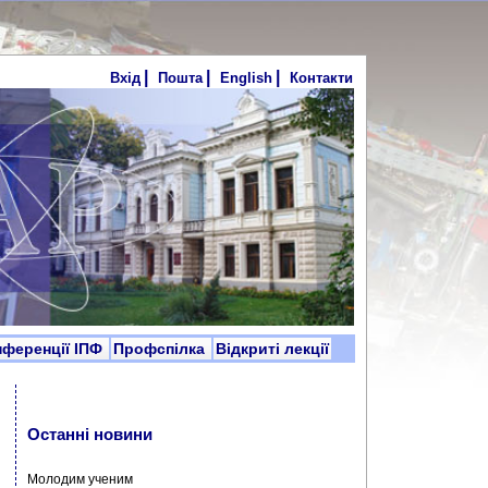
|
|
|
Вхід
Пошта
English
Контакти
нференції ІПФ
Профспілка
Відкриті лекції
Останні новини
Молодим ученим