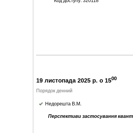
Код доступу: 320118
00
19 листопада 2025 р. о 15
Порядок денний
Недорешта В.М.
Перспективи застосування кванто