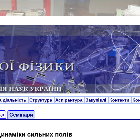
а діяльність
Структура
Аспірантура
Закупівлі
Контакти
Ко
ії
Cемінари
динаміки сильних полів