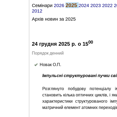
2025
Cемінари
2026
2024
2023
2022
2
2012
Архів новин за 2025
00
24 грудня 2025 р. о 15
Порядок денний
Новак О.П.
Імпульсні структуровані пучки св
Розглянуто побудову потенціалу і
становить кілька оптичних циклів, і 
характеристики структурованого ім
матричний елемент атомних переходів 