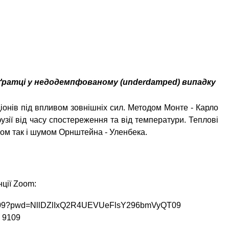
й ґратці у недодемпфованому (underdamped) випадку
іонів під впливом зовнішніх сил. Методом Монте - Карло
зії від часу спостереження та від температури. Теплові
ом так і шумом Орнштейна - Уленбека.
ції Zoom:
59109?pwd=NllDZlIxQ2R4UEVUeFlsY296bmVyQT09
5 9109