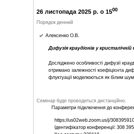
00
26 листопада 2025 р. о 15
Порядок денний
Алексенко О.В.
Дифузія краудіонів у кристалічні
Досліджено особливості дифузії крауд
отримано залежності коефіцієнта дифу
флуктуації моделюються як білим шум
Семінар буде проводиться дистанційно.
Параметри підключення до конферен
https://us02web.zoom.us/j/30839
Ідентифікатор конференції: 308 39