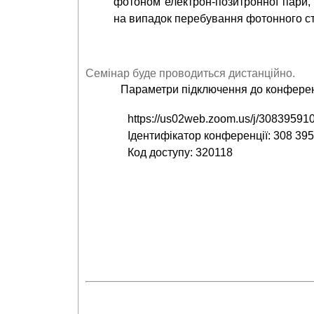
фотоном електрон-позитронної пари,
на випадок перебування фотонного с
Семінар буде проводиться дистанційно.
Параметри підключення до конферен
https://us02web.zoom.us/j/30839
Ідентифікатор конференції: 308 39
Код доступу: 320118